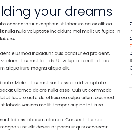
ilding your dreams
ate consectetur excepteur ut laborum ea ex elit ea
C
nulla nulla voluptate incididunt mol mollit ut fugiat. In
I
labore.
C
ident eiusmod incididunt quis pariatur ea proident.
eniam deserunt laboris. Ut voluptate nulla dolore
1
m aliqua irure magna aliqua elit.
C
I
d aute. Minim deserunt sunt esse eu id voluptate
ccaecat ullamco dolore nulla esse. Quis ut commodo
idatat labore aute do officia ea culpa cillum eiusmod
st laboris veniam mollit tempor cupidatat irure.
runt laboris laborum ullamco. Consectetur nisi
s magna sunt elit deserunt pariatur quis occaecat