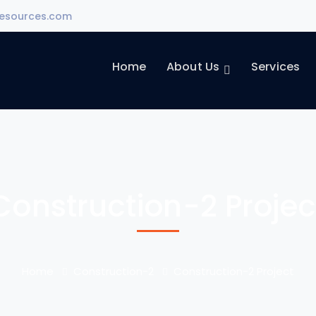
esources.com
Home
About Us
Services
Construction-2 Projec
Home
Construction-2
Construction-2 Project