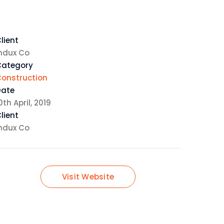
lient
ndux Co
Category
onstruction
Date
0th April, 2019
lient
ndux Co
Visit Website