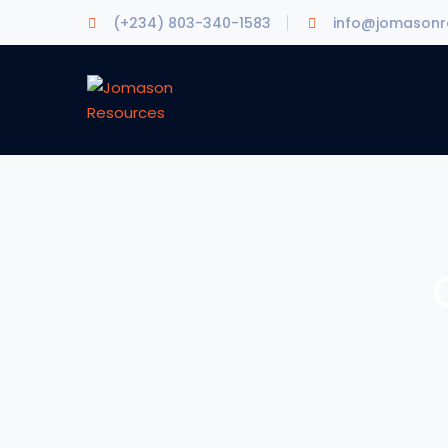
(+234) 803-340-1583
info@jomasonr